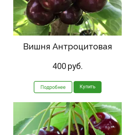
Вишня Антроцитовая
400
руб.
Купить
Подробнее