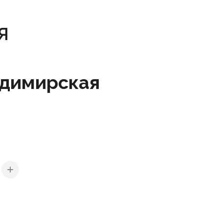
я
димирская