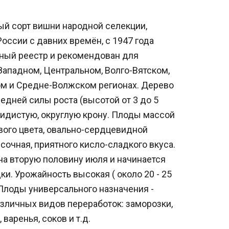
ый сорт вишни народной селекции,
оссии с давних времён, с 1947 года
ный реестр и рекомендован для
ападном, Центральном, Волго-Вятском,
м и Средне-Волжском регионах. Дерево
едней силы роста (высотой от 3 до 5
кидистую, округлую крону. Плоды массой
ового цвета, овально-сердцевидной
очная, приятного кисло-сладкого вкуса.
на вторую половину июля и начинается
ки. Урожайность высокая ( около 20 - 25
. Плоды универсального назначения -
азличных видов переработок: заморозки,
варенья, соков и т.д.