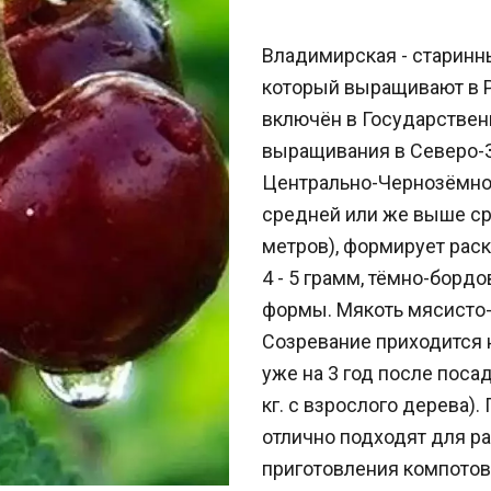
Владимирская - старинн
который выращивают в Р
включён в Государствен
выращивания в Северо-З
Центрально-Чернозёмно
средней или же выше ср
метров), формирует рас
4 - 5 грамм, тёмно-борд
формы. Мякоть мясисто-с
Созревание приходится 
уже на 3 год после посад
кг. с взрослого дерева)
отлично подходят для р
приготовления компотов, 