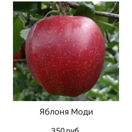
Яблоня Моди
350
руб.