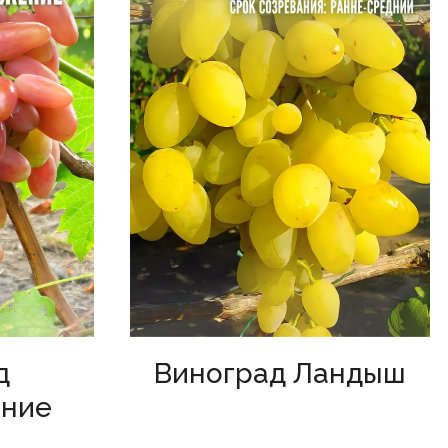
д
Виноград Ландыш
ние