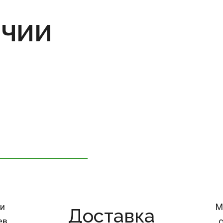
ИЧИИ
и 
М
Доставка
ев
с