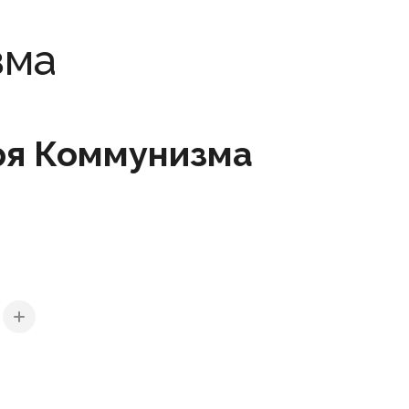
зма
ря Коммунизма