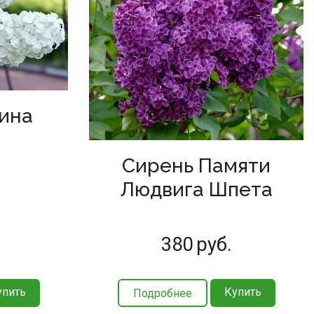
ина
а
Сирень Памяти
Людвига Шпета
380
руб.
упить
Купить
Подробнее