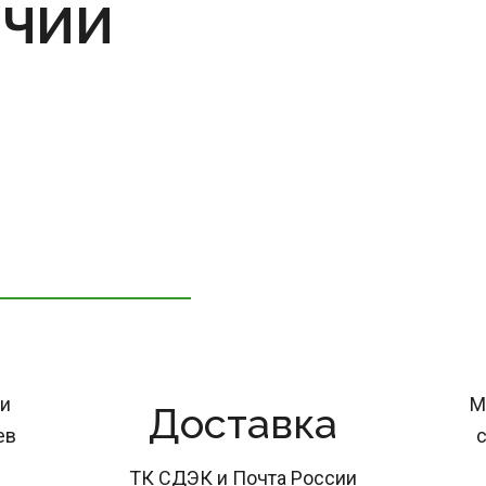
ИЧИИ
и 
М
Доставка
ев
с
ТК СДЭК и Почта России