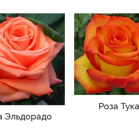
Роза Тук
а Эльдорадо