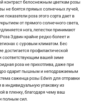
ый контраст белоснежным цветкам розы
озы не боятся прямых солнечных лучей,
е показатели роза этого сорта дает в
 укрытием от прямого солнечного света,
удлиняется нога, лепестки принимают
 Роза Эдвин крайне редко болеет и
регионах с суровым климатом. Бес
е достигается профилактической
 и соответствующим вашей зиме
ридная роза не прихотлива, даже при
дро одарит пышным и неподражаемым
стема саженца розы Edwin для отправки
я в индивидуальную упаковку из
ой в пленку, благодаря чему ваш
и полным сил.