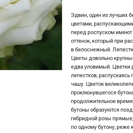
Эдвин, один из лучших 
цветами, распускающими
перед роспуском имеют
оттенок, который при ра
в белоснежный. Лепестк
Цветы довольно крупные,
едва уловимый. Цветки 
лепестков, распускаясь
чашу. Цветок великолепе
проклюнувшегося бутона
продолжительное время,
бутоны образуются поздн
гибридной розы прямые, 
по одному бутону, реже 