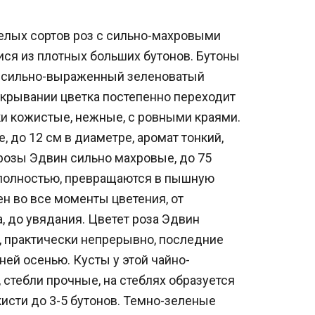
белых сортов роз с сильно-махровыми
ся из плотных больших бутонов. Бутоны
 сильно-выраженный зеленоватый
скрывании цветка постепенно переходит
и кожистые, нежные, с ровными краями.
 до 12 см в диаметре, аромат тонкий,
розы Эдвин сильно махровые, до 75
 полностью, превращаются в пышную
н во все моменты цветения, от
, до увядания. Цветет роза Эдвин
 практически непрерывно, последние
ей осенью. Кусты у этой чайно-
стебли прочные, на стеблях образуется
кисти до 3-5 бутонов. Темно-зеленые