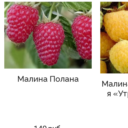
Малина Полана
Малин
я «У