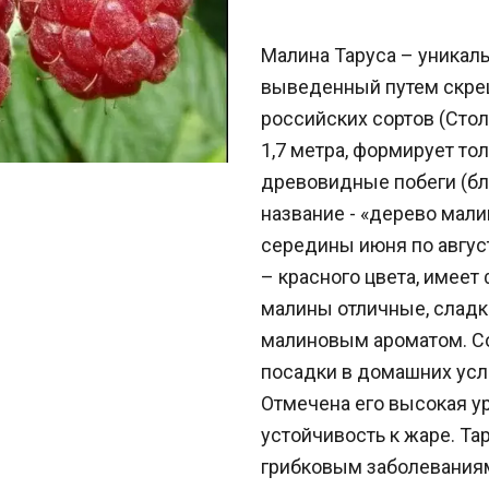
Малина Таруса – уникал
выведенный путем скре
российских сортов (Стол
1,7 метра, формирует т
древовидные побеги (бл
название - «дерево мали
середины июня по август
– красного цвета, имеет
малины отличные, сладк
малиновым ароматом. Со
посадки в домашних усл
Отмечена его высокая у
устойчивость к жаре. Та
грибковым заболеваниям