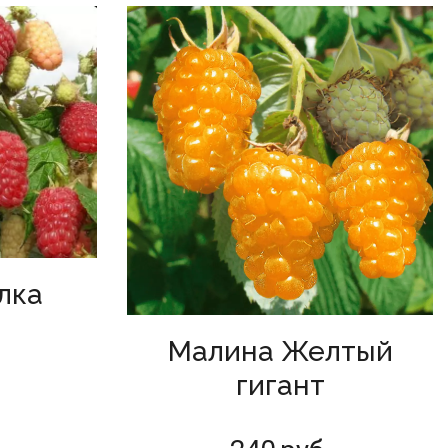
лка
)
Малина Желтый
гигант