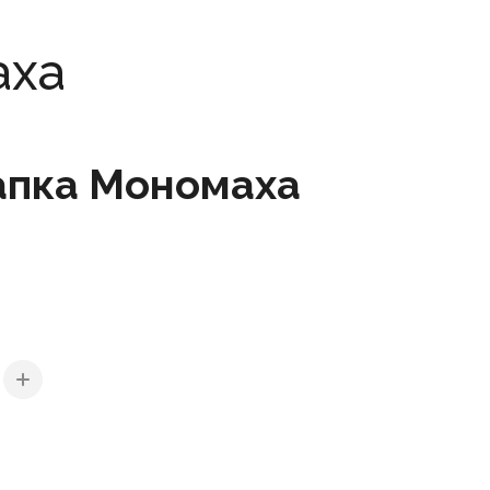
аха
пка Мономаха