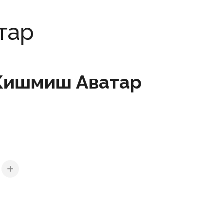
тар
Кишмиш Аватар