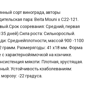
нный сорт винограда, авторы
ительская пара: Beita Mouni x C22-121.
овый.Срок созревания: Средний, первая
135 дней).Сила роста: Сильнорослый.
ди: Среднейплотности, массой 900 -1100
12 грамм. Размерягоды: 41 х18 мм. Форма
 с характернойямочкой на кончике.
нсистенция мякоти: Плотная, хрустящая.
чный. Устойчивость кзаболеваниям:
морозу: -22 градуса.