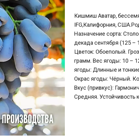
Кишмиш Аватар, бессемя
IFG,Калифорния, США.Род
Назначение сорта: Стол
декада сентября (125 – 
Цветок: Обоеполый. Гроз
грамм. Вес ягоды: 10 – 
ягоды: Длинные и тонкие
Окрас ягоды: Чёрный. Ко
Вкус (привкус): Гармони
Средняя. Устойчивость к 