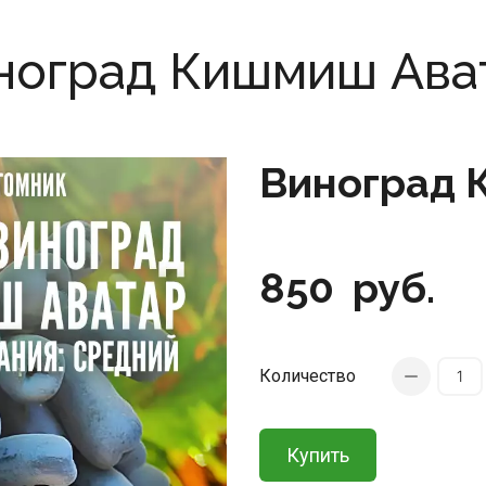
ноград Кишмиш Ава
Виноград 
850
руб.
Количество
Купить